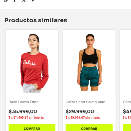
Productos similares
Buzo Calcio Frida
Calza Short Calcio Aine
Camp
$35.999,00
$29.999,00
$4
3
x
$11.999,67
sin interés
3
x
$9.999,67
sin interés
3
x
$1
COMPRAR
COMPRAR