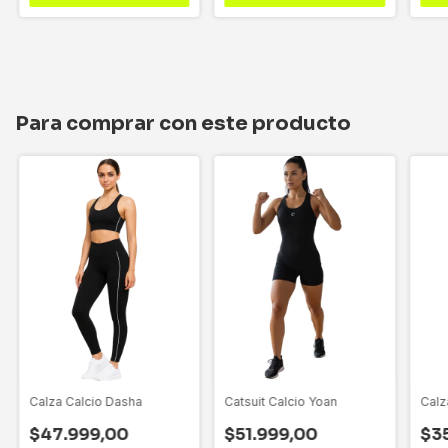
Para comprar con este producto
Calza Calcio Dasha
Catsuit Calcio Yoan
Calz
$47.999,00
$51.999,00
$3