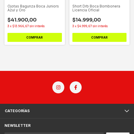
Ojotas Bagunza Boca Juniors
Short Drb Boca Bombonera
Azul y Oro
Licencia Oficial
$41.900,00
$14.999,00
3
x
$13.966,67
sin interés
3
x
$4.999,67
sin interés
COMPRAR
COMPRAR
CATEGORÍAS
NEWSLETTER