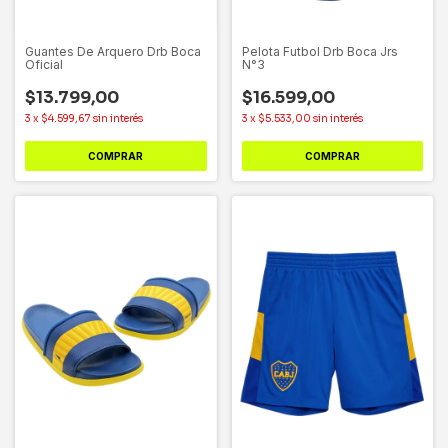
Guantes De Arquero Drb Boca
Pelota Futbol Drb Boca Jrs
Oficial
N°3
$13.799,00
$16.599,00
3
x
$4.599,67
sin interés
3
x
$5.533,00
sin interés
COMPRAR
COMPRAR