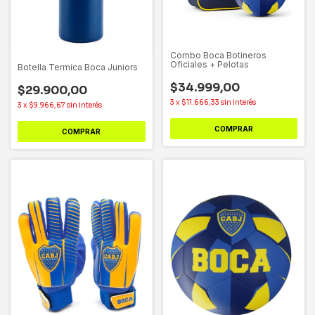
Combo Boca Botineros
Oficiales + Pelotas
Botella Termica Boca Juniors
$34.999,00
$29.900,00
3
x
$11.666,33
sin interés
3
x
$9.966,67
sin interés
COMPRAR