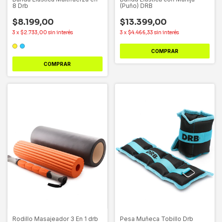
8 Drb
(Puño) DRB
$8.199,00
$13.399,00
3
x
$2.733,00
sin interés
3
x
$4.466,33
sin interés
COMPRAR
COMPRAR
Rodillo Masajeador 3 En 1 drb
Pesa Muñeca Tobillo Drb