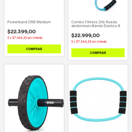
Powerband DRB Medium
Combo Fitness Drb Rueda
abdominal+Banda Elastica 8
$22.399,00
$22.999,00
3
x
$7.466,33
sin interés
3
x
$7.666,33
sin interés
COMPRAR
COMPRAR