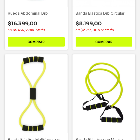
Rueda Abdominal Drb
Banda Elastica Drb Circular
$16.399,00
$8.199,00
3
x
$5.466,33
sin interés
3
x
$2.733,00
sin interés
COMPRAR
COMPRAR
Banda Elástica Multifuerza en
Banda Elástica con Manija