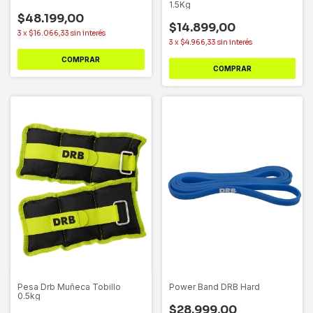
1.5Kg
$48.199,00
$14.899,00
3
x
$16.066,33
sin interés
3
x
$4.966,33
sin interés
COMPRAR
COMPRAR
Pesa Drb Muñeca Tobillo
Power Band DRB Hard
0.5kg
$28.999,00