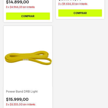
$14.899,00
3
x
$9.666,33
sin interés
3
x
$4.966,33
sin interés
COMPRAR
COMPRAR
Power Band DRB Light
$15.999,00
3
x
$5.333,00
sin interés