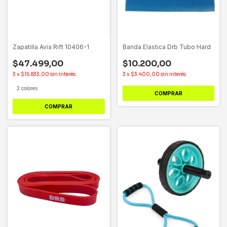
Zapatilla Avia Rift 10406-1
Banda Elastica Drb Tubo Hard
$47.499,00
$10.200,00
3
x
$15.833,00
sin interés
3
x
$3.400,00
sin interés
2 colores
COMPRAR
COMPRAR