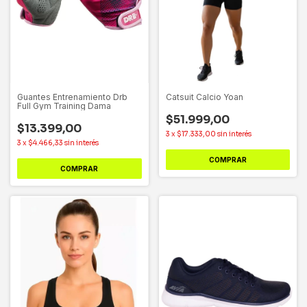
Guantes Entrenamiento Drb
Catsuit Calcio Yoan
Full Gym Training Dama
$51.999,00
$13.399,00
3
x
$17.333,00
sin interés
3
x
$4.466,33
sin interés
COMPRAR
COMPRAR