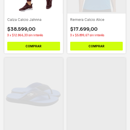
Calza Calcio Jahnna
Remera Calcio Alice
$38.599,00
$17.699,00
3
x
$12.866,33
sin interés
3
x
$5.899,67
sin interés
COMPRAR
COMPRAR