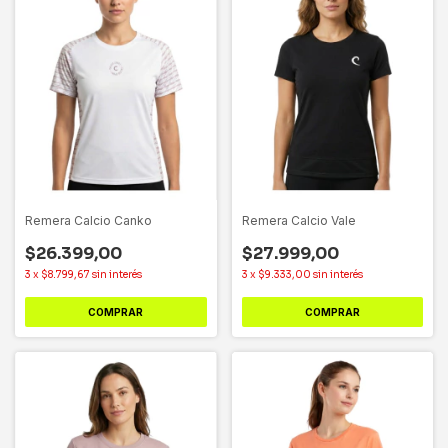
Remera Calcio Canko
Remera Calcio Vale
$26.399,00
$27.999,00
3
x
$8.799,67
sin interés
3
x
$9.333,00
sin interés
COMPRAR
COMPRAR