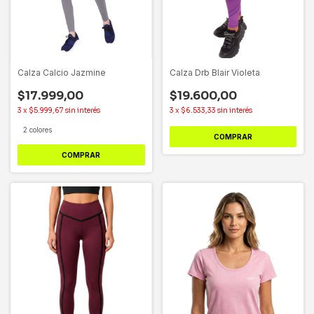
Calza Calcio Jazmine
Calza Drb Blair Violeta
$17.999,00
$19.600,00
3
x
$5.999,67
sin interés
3
x
$6.533,33
sin interés
2 colores
COMPRAR
COMPRAR