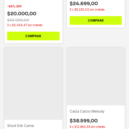
$24.699,00
-
60
%
OFF
3
x
$8.233,00
sin interés
$20.000,00
$50.000,00
COMPRAR
3
x
$6.666,67
sin interés
COMPRAR
Calza Calcio Melody
$38.599,00
Short Drb Carrie
3
x
$12.866,33
sin interés