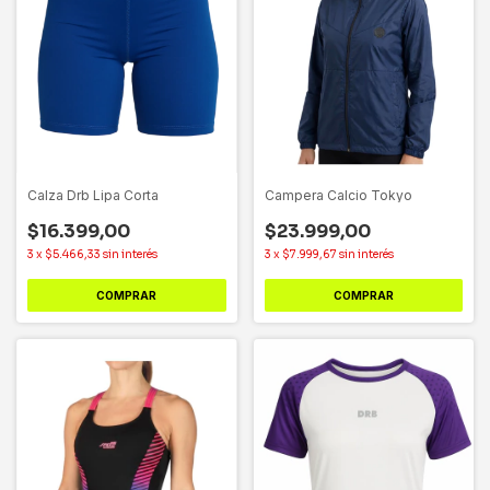
Calza Drb Lipa Corta
Campera Calcio Tokyo
$16.399,00
$23.999,00
3
x
$5.466,33
sin interés
3
x
$7.999,67
sin interés
COMPRAR
COMPRAR