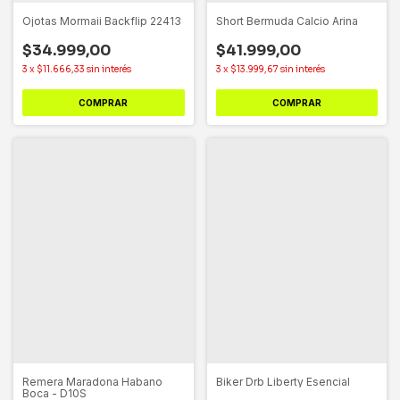
Ojotas Mormaii Backflip 22413
Short Bermuda Calcio Arina
$34.999,00
$41.999,00
3
x
$11.666,33
sin interés
3
x
$13.999,67
sin interés
COMPRAR
COMPRAR
Remera Maradona Habano
Biker Drb Liberty Esencial
Boca - D10S