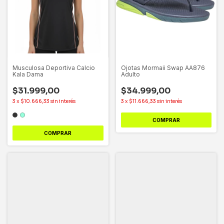
Musculosa Deportiva Calcio
Ojotas Mormaii Swap AA876
Kala Dama
Adulto
$31.999,00
$34.999,00
3
x
$10.666,33
sin interés
3
x
$11.666,33
sin interés
COMPRAR
COMPRAR