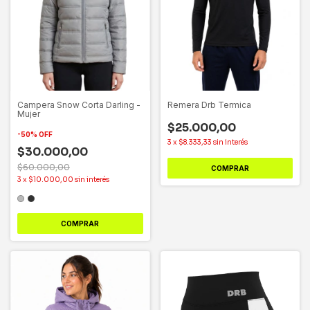
Campera Snow Corta Darling -
Remera Drb Termica
Mujer
$25.000,00
-
50
%
OFF
3
x
$8.333,33
sin interés
$30.000,00
$60.000,00
COMPRAR
3
x
$10.000,00
sin interés
COMPRAR