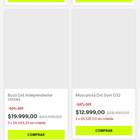
Buzo Dxt Independiente
Musculosa Dxt Gym D32
Unisex
-
50
%
OFF
-
50
%
OFF
$12.999,00
$25.999,00
$19.999,00
$39.999,00
3
x
$4.333,00
sin interés
3
x
$6.666,33
sin interés
COMPRAR
COMPRAR