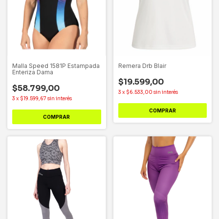
Malla Speed 1581P Estampada
Remera Drb Blair
Enteriza Dama
$19.599,00
$58.799,00
3
x
$6.533,00
sin interés
3
x
$19.599,67
sin interés
COMPRAR
COMPRAR