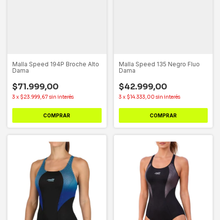
Malla Speed 194P Broche Alto
Malla Speed 135 Negro Fluo
Dama
Dama
$71.999,00
$42.999,00
3
x
$23.999,67
sin interés
3
x
$14.333,00
sin interés
COMPRAR
COMPRAR