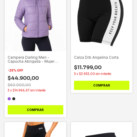
Campera Darling Meri -
Calza Drb Angelina Corta
Capucha Abrigada - Mujer
15605
$11.799,00
-
25
%
OFF
3
x
$3.933,00
sin interés
$44.900,00
$60.000,00
COMPRAR
3
x
$14.966,67
sin interés
COMPRAR