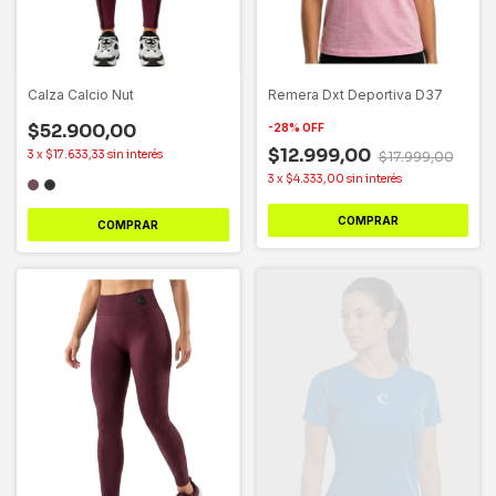
Calza Calcio Nut
Remera Dxt Deportiva D37
$52.900,00
-
28
%
OFF
$12.999,00
3
x
$17.633,33
sin interés
$17.999,00
3
x
$4.333,00
sin interés
COMPRAR
COMPRAR