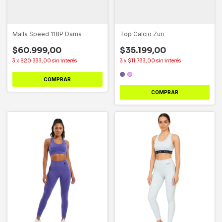
Malla Speed 118P Dama
Top Calcio Zuri
$60.999,00
$35.199,00
3
x
$20.333,00
sin interés
3
x
$11.733,00
sin interés
COMPRAR
COMPRAR