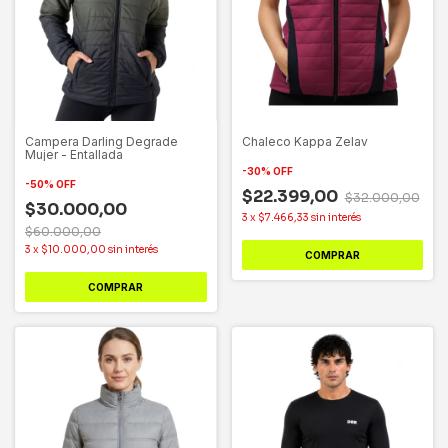
Campera Darling Degrade
Chaleco Kappa Zelav
Mujer - Entallada
-
30
%
OFF
-
50
%
OFF
$22.399,00
$32.000,00
$30.000,00
3
x
$7.466,33
sin interés
$60.000,00
3
x
$10.000,00
sin interés
COMPRAR
COMPRAR