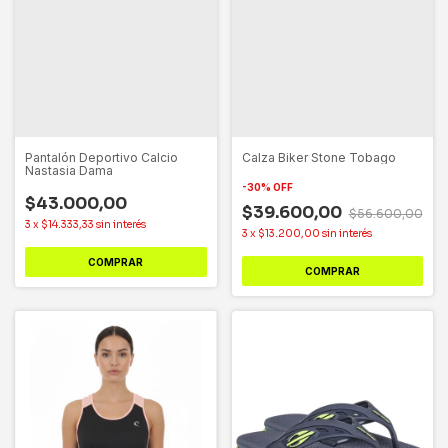
Calza Biker Stone Tobago
Pantalón Deportivo Calcio
Nastasia Dama
-
30
%
OFF
$43.000,00
$39.600,00
$56.600,00
3
x
$14.333,33
sin interés
3
x
$13.200,00
sin interés
COMPRAR
COMPRAR