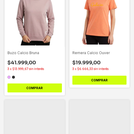
Buzo Calcio Bruna
Remera Calcio Ouver
$41.999,00
$19.999,00
3
x
$13.999,67
sin interés
3
x
$6.666,33
sin interés
COMPRAR
COMPRAR