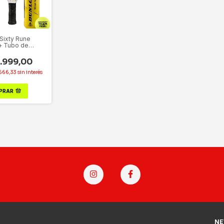
 Sixty Rune
+ Tubo de
s ¡DE REGALO!
.999,00
666,33
sin interés
PRAR
NE