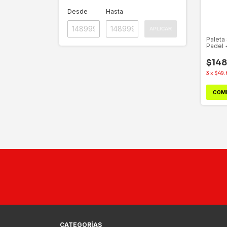
Desde
Hasta
APLICAR
Paleta
Padel 
Pelota
$148
3
x
$49.
COM
CATEGORÍAS