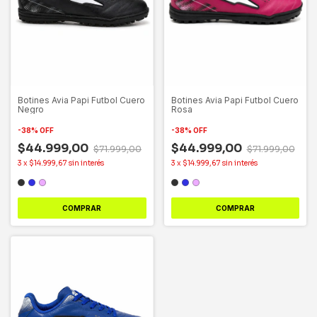
Botines Avia Papi Futbol Cuero
Botines Avia Papi Futbol Cuero
Negro
Rosa
-
38
%
OFF
-
38
%
OFF
$44.999,00
$44.999,00
$71.999,00
$71.999,00
3
x
$14.999,67
sin interés
3
x
$14.999,67
sin interés
COMPRAR
COMPRAR