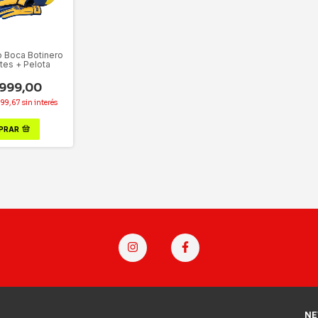
 Boca Botinero
tes + Pelota
999,00
999,67
sin interés
PRAR
NE