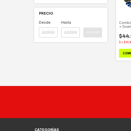
PRECIO
Desde
Hasta
Combo
+ Guan
APLICAR
$44.
3
x
$14.
COM
CATEGORÍAS