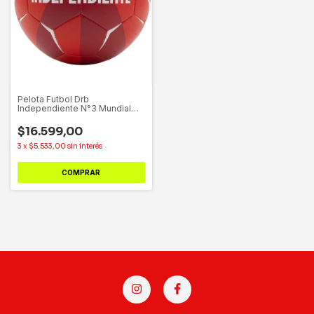
Pelota Futbol Drb
Independiente N°3 Mundial
2.0
$16.599,00
3
x
$5.533,00
sin interés
COMPRAR