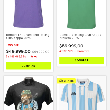
Remera Entrenamiento Racing
Camiseta Racing Club Kappa
Club Kappa 2025
Arquero 2025
$59.999,00
-
23
%
OFF
$49.999,00
3
x
$19.999,67
sin interés
$64.999,00
3
x
$16.666,33
sin interés
COMPRAR
COMPRAR
GRATIS