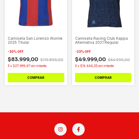
Camiseta San Lorenzo Atomik
Camiseta Racing Club Kappa
2025 Titular
Alternativa 2021 Regular
-
30
%
OFF
-
23
%
OFF
$83.999,00
$49.999,00
$119.899,00
$64.999,00
3
x
$27.999,67
sin interés
3
x
$16.666,33
sin interés
COMPRAR
COMPRAR