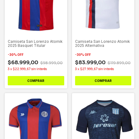
Camiseta San Lorenzo Atomik
Camiseta San Lorenzo Atomik
2025 Basquet Titular
2025 Alternativa
-
30
%
OFF
-
30
%
OFF
$68.999,00
$83.999,00
$98.999,00
$119.899,00
3
x
$22.999,67
sin interés
3
x
$27.999,67
sin interés
COMPRAR
COMPRAR