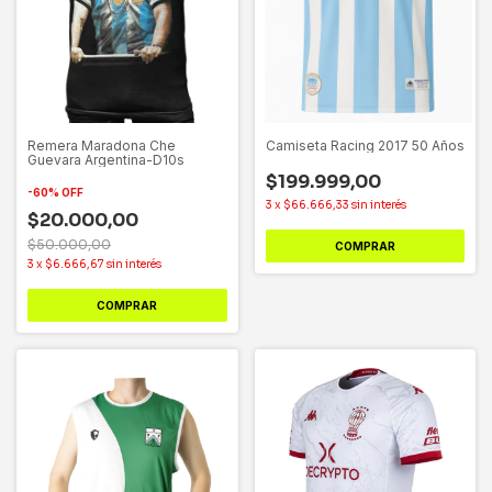
Remera Maradona Che
Camiseta Racing 2017 50 Años
Guevara Argentina-D10s
$199.999,00
-
60
%
OFF
3
x
$66.666,33
sin interés
$20.000,00
$50.000,00
COMPRAR
3
x
$6.666,67
sin interés
COMPRAR