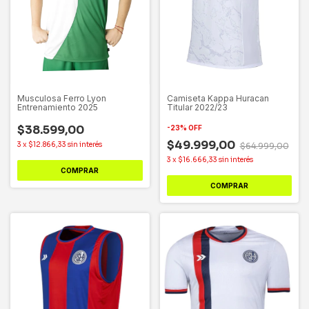
Musculosa Ferro Lyon
Camiseta Kappa Huracan
Entrenamiento 2025
Titular 2022/23
$38.599,00
-
23
%
OFF
$49.999,00
3
x
$12.866,33
sin interés
$64.999,00
3
x
$16.666,33
sin interés
COMPRAR
COMPRAR