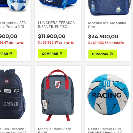
Argentina AFA
LUNCHERA TÉRMICA
Mochila Afa Argentina
a + Pelota N°5
INFANTIL FUTBOL
Red
900,00
$11.900,00
$34.900,00
66,67
sin interés
3
x
$3.966,67
sin interés
3
x
$11.633,33
sin interés
PRAR
COMPRAR
COMPRAR
a San Lorenzo
Mochila River Plate
Pelota Racing Club
rches Velcro 17'
Rp06
Drb N°5 Mundial 2.0