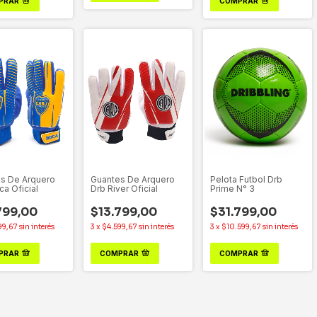
PRAR
COMPRAR
s De Arquero
Guantes De Arquero
Pelota Futbol Drb
ca Oficial
Drb River Oficial
Prime N° 3
799,00
$13.799,00
$31.799,00
99,67
sin interés
3
x
$4.599,67
sin interés
3
x
$10.599,67
sin interés
PRAR
COMPRAR
COMPRAR