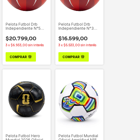
Pelota Futbol Drb
Pelota Futbol Drb
Independiente N°5
Independiente N°3
Mundial 2.0
Mundial 2.0
$20.799,00
$16.599,00
3
x
$6.933,00
sin interés
3
x
$5.533,00
sin interés
COMPRAR
COMPRAR
Pelota Futbol Hero
Pelota Futbol Mundial
Mundial 2026 Oficial
Oficial Amplified N°5