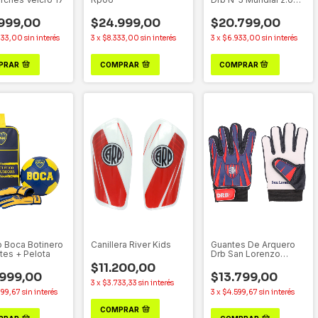
Oficial
999,00
$24.999,00
$20.799,00
333,00
sin interés
3
x
$8.333,00
sin interés
3
x
$6.933,00
sin interés
PRAR
COMPRAR
 Boca Botinero
Canillera River Kids
Guantes De Arquero
tes + Pelota
Drb San Lorenzo
Oficial
$11.200,00
999,00
$13.799,00
3
x
$3.733,33
sin interés
999,67
sin interés
3
x
$4.599,67
sin interés
COMPRAR