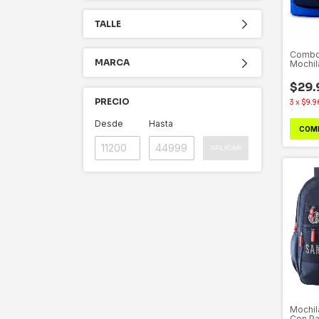
TALLE
Combo 
MARCA
Mochil
Oficial
$29.
PRECIO
3
x
$9.9
Desde
Hasta
COM
APLICAR
Mochil
Con Pa