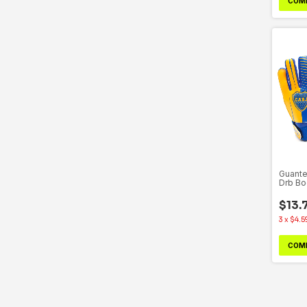
COM
Guante
Drb Bo
$13.
3
x
$4.5
COM