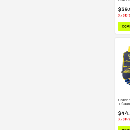
$39.
3
x
$13.
COM
Combo
+ Guan
$44.
3
x
$14.