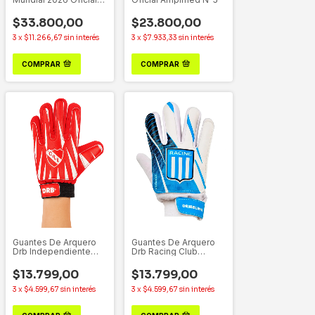
N°5
$33.800,00
$23.800,00
3
x
$11.266,67
sin interés
3
x
$7.933,33
sin interés
COMPRAR
COMPRAR
Guantes De Arquero
Guantes De Arquero
Drb Independiente
Drb Racing Club
Oficial
Oficial
$13.799,00
$13.799,00
3
x
$4.599,67
sin interés
3
x
$4.599,67
sin interés