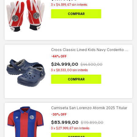
3
x
$4.599,67
sin interés
COMPRAR
Crocs Classic Lined Kids Navy Corderito -
Azul
-
44
%
OFF
$24.999,00
$44.500,00
3
x
$8.333,00
sin interés
COMPRAR
Camiseta San Lorenzo Atomik 2025 Titular
-
30
%
OFF
$83.999,00
$119.899,00
3
x
$27.999,67
sin interés