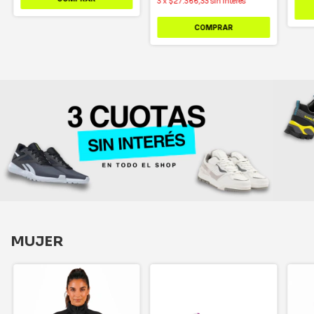
3
x
$27.366,33
sin interés
COMPRAR
MUJER