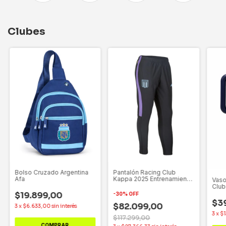
Clubes
Bolso Cruzado Argentina
Pantalón Racing Club
Afa
Kappa 2025 Entrenamiento
Vaso
Slim Fit
Club
$19.899,00
-
30
%
OFF
$3
$82.099,00
3
x
$6.633,00
sin interés
3
x
$
$117.299,00