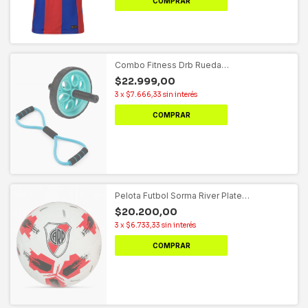
COMPRAR
Combo Fitness Drb Rueda
abdominal+Banda Elastica 8
$22.999,00
3
x
$7.666,33
sin interés
COMPRAR
Pelota Futbol Sorma River Plate
Monumental N°5
$20.200,00
3
x
$6.733,33
sin interés
COMPRAR