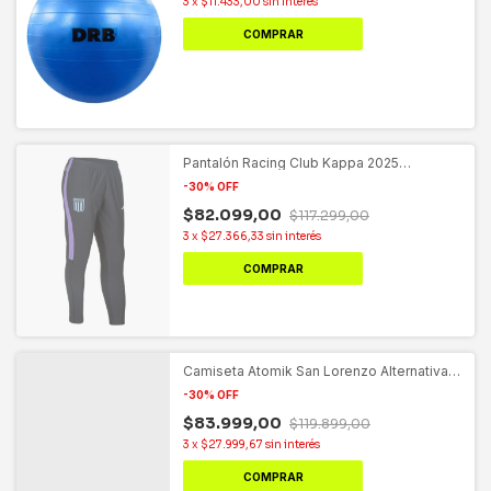
3
x
$11.433,00
sin interés
COMPRAR
Pantalón Racing Club Kappa 2025
Entrenamiento Slim Fit
-
30
%
OFF
$82.099,00
$117.299,00
3
x
$27.366,33
sin interés
COMPRAR
Camiseta Atomik San Lorenzo Alternativa
Tercera 2025/6
-
30
%
OFF
$83.999,00
$119.899,00
3
x
$27.999,67
sin interés
COMPRAR