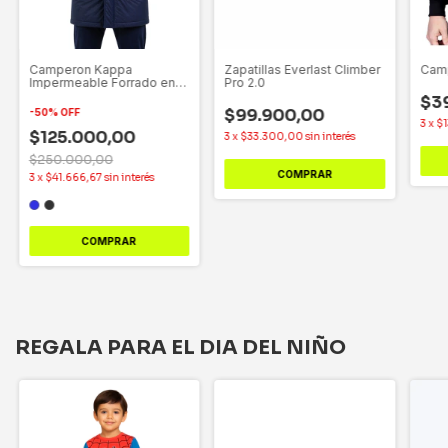
Zapatillas Everlast Climber
Camperon Kappa
Camp
Pro 2.0
Impermeable Forrado en
Polar - Parka Mateo
$3
$99.900,00
-
50
%
OFF
3
x
$1
$125.000,00
3
x
$33.300,00
sin interés
$250.000,00
COMPRAR
3
x
$41.666,67
sin interés
COMPRAR
REGALA PARA EL DIA DEL NIÑO