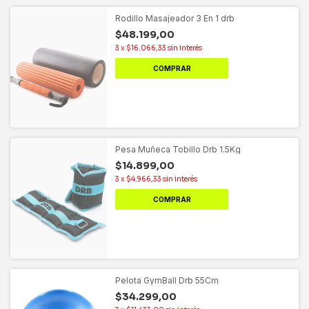
Rodillo Masajeador 3 En 1 drb
$48.199,00
3
x
$16.066,33
sin interés
COMPRAR
Pesa Muñeca Tobillo Drb 1.5Kg
$14.899,00
3
x
$4.966,33
sin interés
COMPRAR
Pelota GymBall Drb 55Cm
$34.299,00