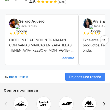
4.5
★★★★★
(430)
Sergio Agüero
Viviana 
Hace 3 días
Hace 4 día
★★★★★
★★★★★
EXCELENTE ATENCIÓN TRABAJAN 
Excelente Atenci
CON VARIAS MARCAS EN ZAPATILLAS 
productos. Feder
TIENEN AVIA- REEBOK-  MONTAGNE- 
onda.
SERGIO TACHINI Y OTRAS MAS LOS 
Leer más
PRECIOS MUY ACCESIBLES CUENTA 
CON 3 SUSCURSALES RECOMIENDO 
100%
Dejanos una reseña
by
Boost Review
Comprá por marca