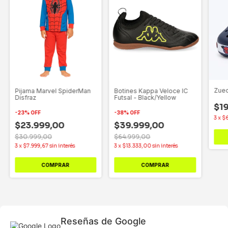
Zuec
Pijama Marvel SpiderMan
Botines Kappa Veloce IC
Disfraz
Futsal - Black/Yellow
$1
-
23
%
OFF
-
38
%
OFF
3
x
$6
$23.999,00
$39.999,00
$30.999,00
$64.999,00
3
x
$7.999,67
sin interés
3
x
$13.333,00
sin interés
COMPRAR
COMPRAR
Reseñas de Google