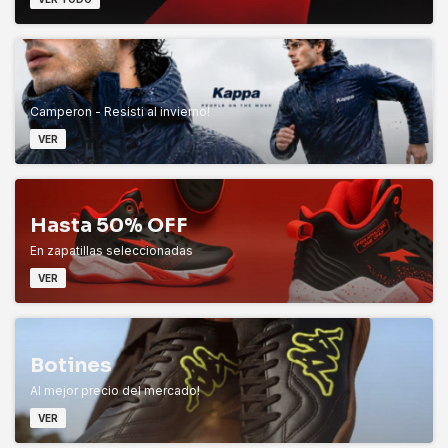
Camperon - Resisti al invierno!
VER
Hasta 50% OFF
En zapatillas seleccionadas
VER
Botines
Al mejor precio del mercado!
VER