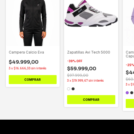
Campera Calcio Eva
Camp
Zapatillas Avi Tech 5000
Capu
156
$49.999,00
-
39
%
OFF
-
25
$59.999,00
3
x
$16.666,33
sin interés
$4
$97.999,00
$60
COMPRAR
3
x
$19.999,67
sin interés
3
x
$1
COMPRAR