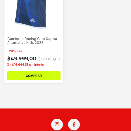
Camiseta Racing Club Kappa
Alternativa Kids 2023
-
29
%
OFF
$49.999,00
$70.000,00
3
x
$16.666,33
sin interés
COMPRAR