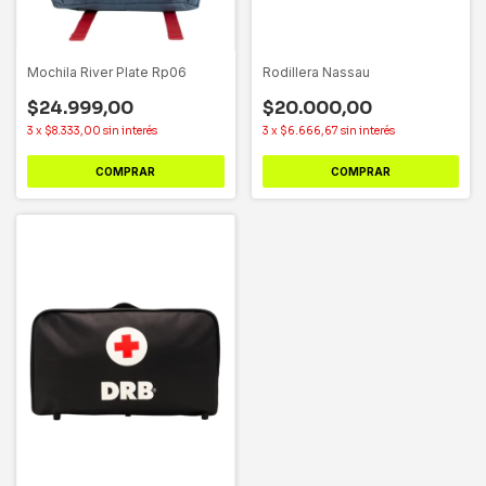
Mochila River Plate Rp06
Rodillera Nassau
$24.999,00
$20.000,00
3
x
$8.333,00
sin interés
3
x
$6.666,67
sin interés
COMPRAR
COMPRAR