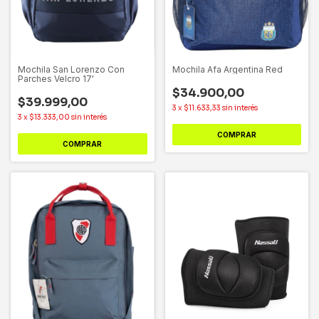
Mochila San Lorenzo Con
Mochila Afa Argentina Red
Parches Velcro 17'
$34.900,00
$39.999,00
3
x
$11.633,33
sin interés
3
x
$13.333,00
sin interés
COMPRAR
COMPRAR