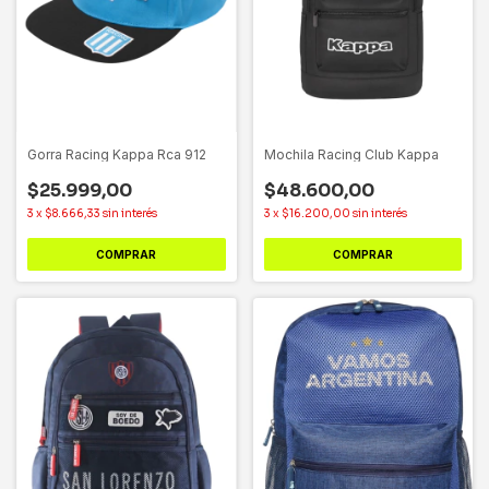
Gorra Racing Kappa Rca 912
Mochila Racing Club Kappa
$25.999,00
$48.600,00
3
x
$8.666,33
sin interés
3
x
$16.200,00
sin interés
COMPRAR
COMPRAR