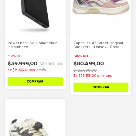
Power bank Soul Magnético
Zapatillas 47 Street Original
Inalambrico
Sneakers - Unisex - Rosa
-
-0
%
OFF
-
35
%
OFF
$39.999,00
$80.499,00
$39.900,00
3
x
$13.333,00
sin interés
$123.699,00
3
x
$26.833,00
sin interés
COMPRAR
COMPRAR