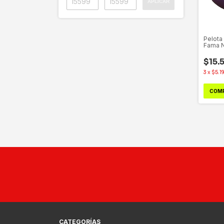
APLICAR
Pelota
Fama 
$15.
3
x
$5.1
CATEGORÍAS