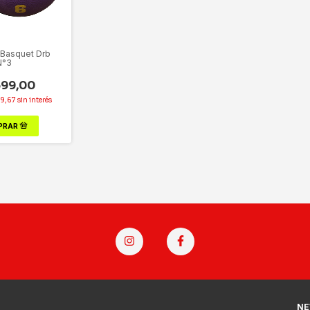
 Basquet Drb
N°3
599,00
99,67
sin interés
NE