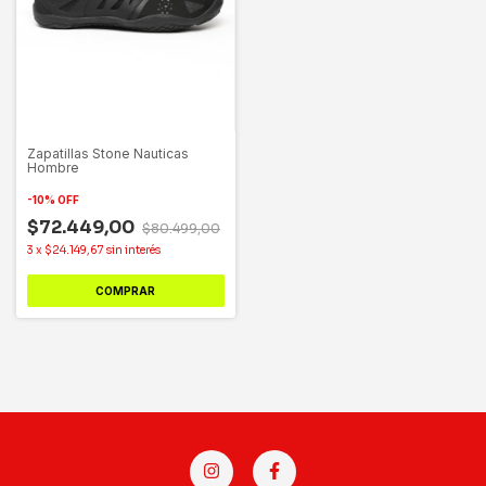
Zapatillas Stone Nauticas
Hombre
-
10
%
OFF
$72.449,00
$80.499,00
3
x
$24.149,67
sin interés
COMPRAR