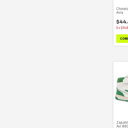
Chinela
Avia
$44.
3
x
$14.
COM
Zapatil
Avi 88