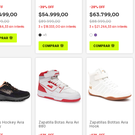
FF
-
39
%
OFF
-
28
%
OFF
499,00
$54.999,00
$63.799,00
99,00
$89.999,00
$88.999,00
166,33
sin interés
3
x
$18.333,00
sin interés
3
x
$21.266,33
sin interés
+1
PRAR
COMPRAR
COMPRAR
s Hockey Avia
Zapatilla Botas Avia Avi
Zapatillas Botitas Avia
y
880
Hook
FF
-
43
%
OFF
-
43
%
OFF