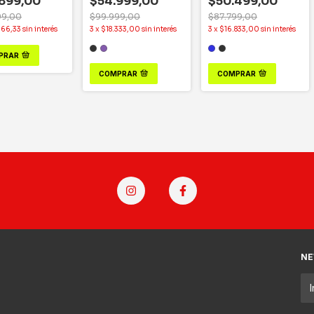
899,00
$54.999,00
$50.499,00
99,00
$99.999,00
$87.799,00
966,33
sin interés
3
x
$18.333,00
sin interés
3
x
$16.833,00
sin interés
PRAR
COMPRAR
COMPRAR
NE