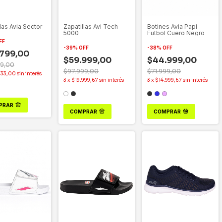
Botines Avia Papi
las Avia Sector
Zapatillas Avi Tech
Futbol Cuero Negro
5000
FF
-
38
%
OFF
-
39
%
OFF
799,00
$44.999,00
$59.999,00
99,00
$71.999,00
$97.999,00
933,00
sin interés
3
x
$14.999,67
sin interés
3
x
$19.999,67
sin interés
PRAR
COMPRAR
COMPRAR