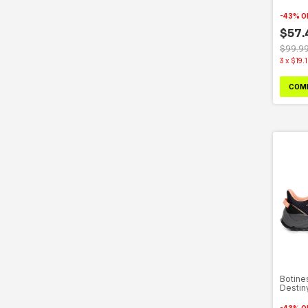
-
43
%
O
$57.
$99.9
3
x
$19.
COM
Botine
Destin
-
43
%
O