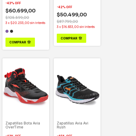
-
43
%
OFF
-
42
%
OFF
$60.699,00
$50.499,00
$105.599,00
$87.799,00
3
x
$20.233,00
sin interés
3
x
$16.833,00
sin interés
COMPRAR
COMPRAR
Zapatillas Bota Avia
Zapatillas Avia Avi
OverTime
Rush
-
43
%
OFF
-
45
%
OFF