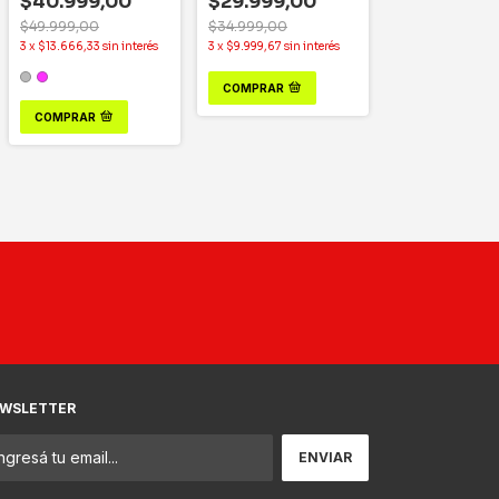
$40.999,00
$29.999,00
$49.999,00
$34.999,00
3
x
$13.666,33
sin interés
3
x
$9.999,67
sin interés
COMPRAR
COMPRAR
WSLETTER