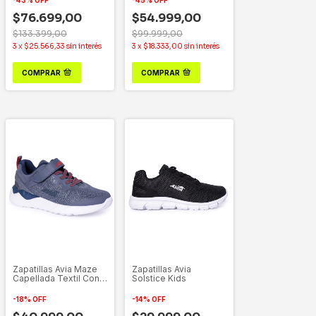
$76.699,00
$54.999,00
$133.399,00
$99.999,00
3
x
$25.566,33
sin interés
3
x
$18.333,00
sin interés
COMPRAR
COMPRAR
Zapatillas Avia Maze
Zapatillas Avia
Capellada Textil Con
Solstice Kids
Refuerzo Y Velcro
Kids
-
18
%
OFF
-
14
%
OFF