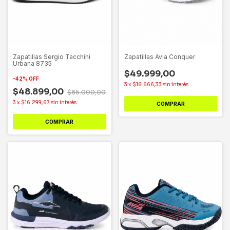
Zapatillas Sergio Tacchini
Zapatillas Avia Conquer
Urbana 8735
$49.999,00
-
42
%
OFF
3
x
$16.666,33
sin interés
$48.899,00
$85.000,00
3
x
$16.299,67
sin interés
COMPRAR
COMPRAR