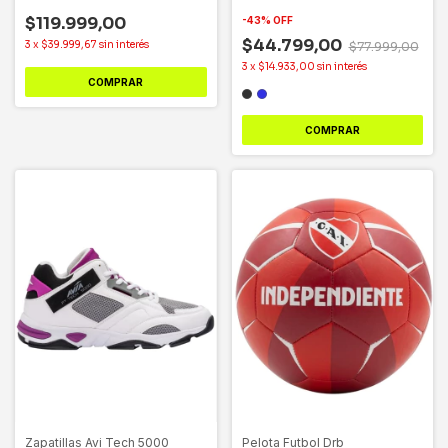
$119.999,00
-
43
%
OFF
$44.799,00
3
x
$39.999,67
sin interés
$77.999,00
3
x
$14.933,00
sin interés
COMPRAR
COMPRAR
Zapatillas Avi Tech 5000
Pelota Futbol Drb