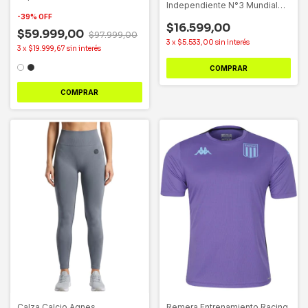
Independiente N°3 Mundial
2.0
-
39
%
OFF
$16.599,00
$59.999,00
$97.999,00
3
x
$5.533,00
sin interés
3
x
$19.999,67
sin interés
COMPRAR
COMPRAR
Calza Calcio Agnes
Remera Entrenamiento Racing