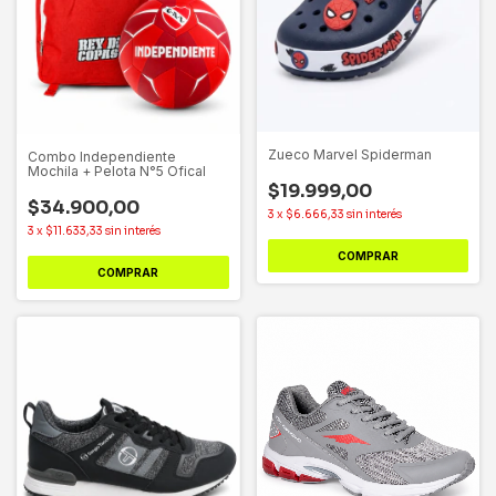
Zueco Marvel Spiderman
Combo Independiente
Mochila + Pelota N°5 Ofical
$19.999,00
$34.900,00
3
x
$6.666,33
sin interés
3
x
$11.633,33
sin interés
COMPRAR
COMPRAR