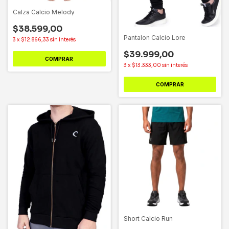
Calza Calcio Melody
$38.599,00
Pantalon Calcio Lore
3
x
$12.866,33
sin interés
$39.999,00
COMPRAR
3
x
$13.333,00
sin interés
COMPRAR
Short Calcio Run