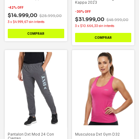
Kappa 2023
-
42
%
OFF
-
30
%
OFF
$14.999,00
$25.999,00
$31.999,00
$45.999,00
3
x
$4.999,67
sin interés
3
x
$10.666,33
sin interés
COMPRAR
COMPRAR
Pantalon Dxt Mod 24 Con
Musculosa Dxt Gym D32
Cierres