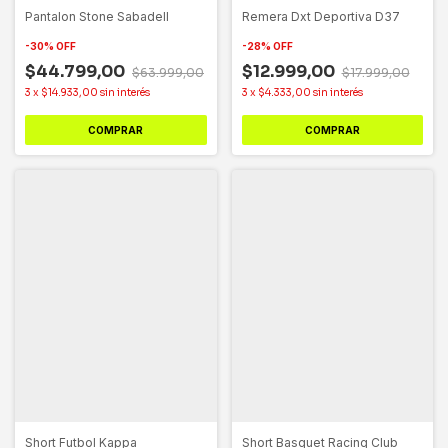
Pantalon Stone Sabadell
Remera Dxt Deportiva D37
-
30
%
OFF
-
28
%
OFF
$44.799,00
$12.999,00
$63.999,00
$17.999,00
3
x
$14.933,00
sin interés
3
x
$4.333,00
sin interés
COMPRAR
COMPRAR
Short Futbol Kappa
Short Basquet Racing Club