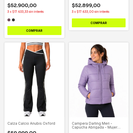
$52.900,00
$52.899,00
3
x
$17.633,33
sin interés
3
x
$17.633,00
sin interés
COMPRAR
COMPRAR
Campera Darling Meri -
Calza Calcio Anubis Oxford
Capucha Abrigada - Mujer
15605