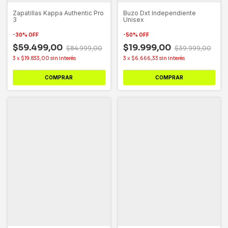
Zapatillas Kappa Authentic Pro
Buzo Dxt Independiente
3
Unisex
-
30
%
OFF
-
50
%
OFF
$59.499,00
$19.999,00
$84.999,00
$39.999,00
3
x
$19.833,00
sin interés
3
x
$6.666,33
sin interés
COMPRAR
COMPRAR