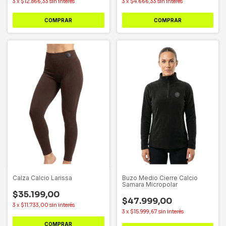
3
x
$12.866,33
sin interés
3
x
$4.666,33
sin interés
COMPRAR
COMPRAR
Calza Calcio Larissa
Buzo Medio Cierre Calcio
Samara Micropolar
$35.199,00
$47.999,00
3
x
$11.733,00
sin interés
3
x
$15.999,67
sin interés
COMPRAR