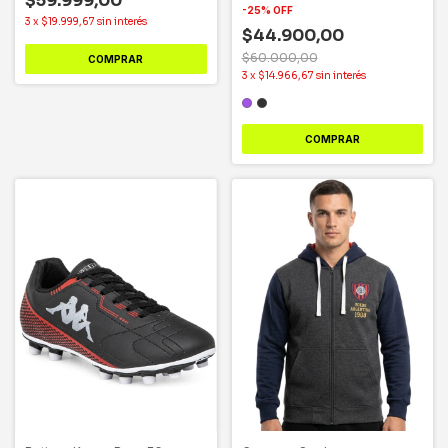
$59.999,00
-
25
%
OFF
3
x
$19.999,67
sin interés
$44.900,00
$60.000,00
COMPRAR
3
x
$14.966,67
sin interés
COMPRAR