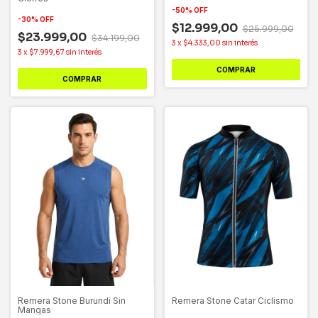
-
50
%
OFF
-
30
%
OFF
$12.999,00
$25.999,00
$23.999,00
$34.199,00
3
x
$4.333,00
sin interés
3
x
$7.999,67
sin interés
COMPRAR
COMPRAR
Remera Stone Burundi Sin
Remera Stone Catar Ciclismo
Mangas