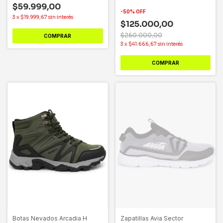
- Parka Mateo Negro
$59.999,00
-
50
%
OFF
3
x
$19.999,67
sin interés
$125.000,00
$250.000,00
COMPRAR
3
x
$41.666,67
sin interés
COMPRAR
Botas Nevados Arcadia H
Zapatillas Avia Sector