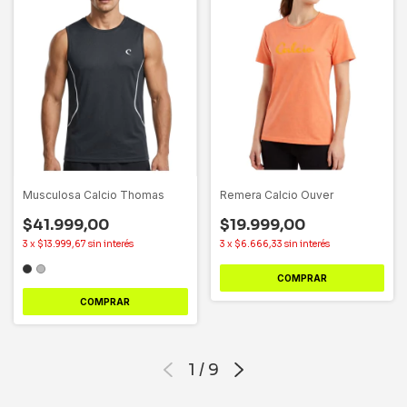
Musculosa Calcio Thomas
Remera Calcio Ouver
$41.999,00
$19.999,00
3
x
$13.999,67
sin interés
3
x
$6.666,33
sin interés
COMPRAR
COMPRAR
1
/
9