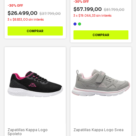
-
30
%
OFF
-
30
%
OFF
$57.199,00
$81.799,00
$26.499,00
$37.799,00
3
x
$19.066,33
sin interés
3
x
$8.833,00
sin interés
COMPRAR
COMPRAR
Zapatillas Kappa Logo
Zapatillas Kappa Logo Svea
Spoleto