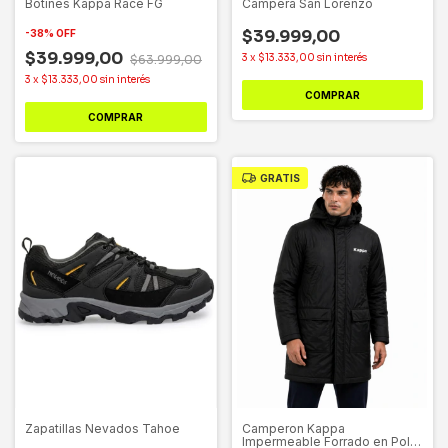
Botines Kappa Race FG
Campera San Lorenzo
$39.999,00
-
38
%
OFF
$39.999,00
3
x
$13.333,00
sin interés
$63.999,00
3
x
$13.333,00
sin interés
COMPRAR
COMPRAR
GRATIS
Zapatillas Nevados Tahoe
Camperon Kappa
Impermeable Forrado en Polar