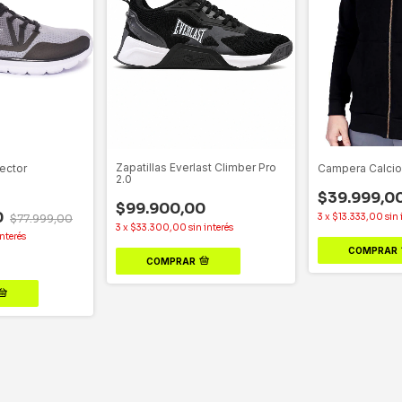
Zapatillas Everlast Climber Pro
Sector
Campera Calcio
2.0
$39.999,0
$99.900,00
0
3
x
$13.333,00
sin 
$77.999,00
3
x
$33.300,00
sin interés
interés
COMPRAR
COMPRAR