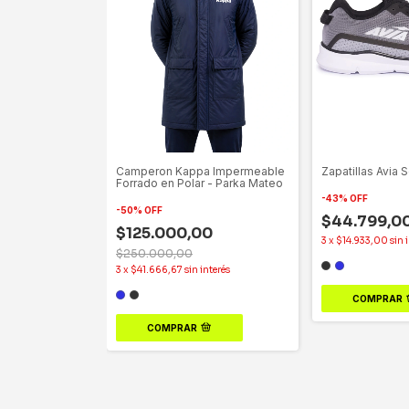
Camperon Kappa Impermeable
Zapatillas Avia 
Forrado en Polar - Parka Mateo
-
43
%
OFF
-
50
%
OFF
$44.799,0
$125.000,00
3
x
$14.933,00
sin 
$250.000,00
3
x
$41.666,67
sin interés
COMPRAR
COMPRAR